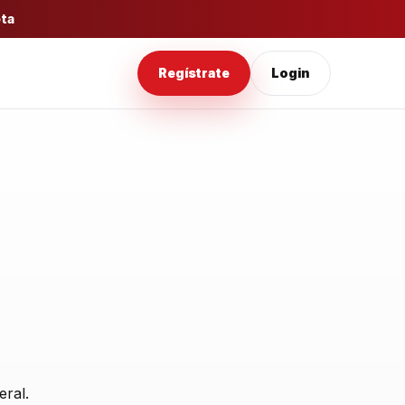
eta
Regístrate
Login
eral.