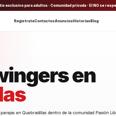
tio exclusivo para adultos · Comunidad privada · El NO se resp
Regístrate
Contactos
Anuncios
Historias
Blog
wingers en
las
parejas en Quebradillas dentro de la comunidad Pasión Lib